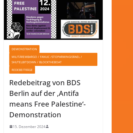
DEMONSTRATION
MILITÄREMBARGO / FANUC /STOPARMINGISRAEL /
SHUTELBITDOWN / BLOCKTHEBOAT
REDEBEITRÄGE
Redebeitrag von BDS
Berlin auf der ‚Antifa
means Free Palestine‘-
Demonstration
15. Dezember 2024