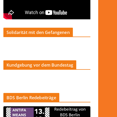
Solidarität mit den Gefangenen
Kundgebung vor dem Bundestag
BDS Berlin Redebeiträge