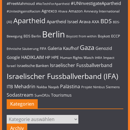
#UNInvestigateApartheid
#FreeMahmoud
#NoTechForApartheid
Agrexco
Amazon
Amnesty International
#UnitedAgainstRacism
Ahava
Apartheid
BDS
Apartheid Israel
Arava
AXA
(AI)
BDS-
Berlin
ECCP
BDS Berlin
Boykott
Bewegung
Boycott from within
Gaza
Galeria Kaufhof
Genozid
FIFA
Ethnische Säuberung
HADIKLAIM
Google
HP
HPE
Human Rights Watch
Impact
IHRA
Israelischer Fussballverband
Israelische Banken
Israel
Israelischer Fussballverband (IFA)
Mehadrin
Palästina
ITB
Nakba
Naqab
Siemens
Projekt Nimbus
Sodastream
Tourismus
SumOfUs
Kategorien
Kategorien
Archiv