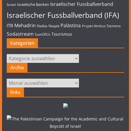
Israelischer Fussballverband
Israelische Banken
Israel
Israelischer Fussballverband (IFA)
Mehadrin
Palästina
ITB
Nakba
Naqab
Siemens
Projekt Nimbus
Sodastream
Tourismus
SumOfUs
Kategorien
Kategorien
Archiv
Archiv
links