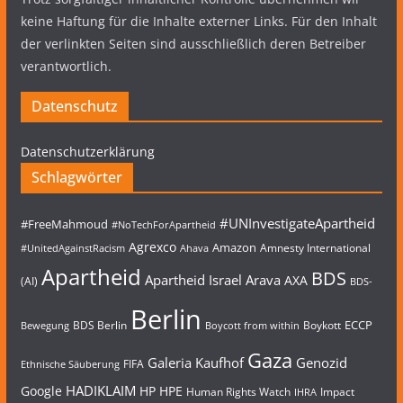
keine Haftung für die Inhalte externer Links. Für den Inhalt
der verlinkten Seiten sind ausschließlich deren Betreiber
verantwortlich.
Datenschutz
Datenschutzerklärung
Schlagwörter
#UNInvestigateApartheid
#FreeMahmoud
#NoTechForApartheid
Agrexco
Amazon
Amnesty International
#UnitedAgainstRacism
Ahava
Apartheid
BDS
Apartheid Israel
Arava
AXA
(AI)
BDS-
Berlin
ECCP
BDS Berlin
Boykott
Bewegung
Boycott from within
Gaza
Galeria Kaufhof
Genozid
FIFA
Ethnische Säuberung
HADIKLAIM
Google
HP
HPE
Human Rights Watch
Impact
IHRA